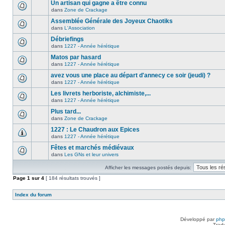
Un artisan qui gagne a être connu
dans
Zone de Crackage
Assemblée Générale des Joyeux Chaotiks
dans
L'Association
Débriefings
dans
1227 - Année hérétique
Matos par hasard
dans
1227 - Année hérétique
avez vous une place au départ d'annecy ce soir (jeudi) ?
dans
1227 - Année hérétique
Les livrets herboriste, alchimiste,...
dans
1227 - Année hérétique
Plus tard...
dans
Zone de Crackage
1227 : Le Chaudron aux Epices
dans
1227 - Année hérétique
Fêtes et marchés médiévaux
dans
Les GNs et leur univers
Afficher les messages postés depuis:
Page
1
sur
4
[ 184 résultats trouvés ]
Index du forum
Développé par
ph
Trad