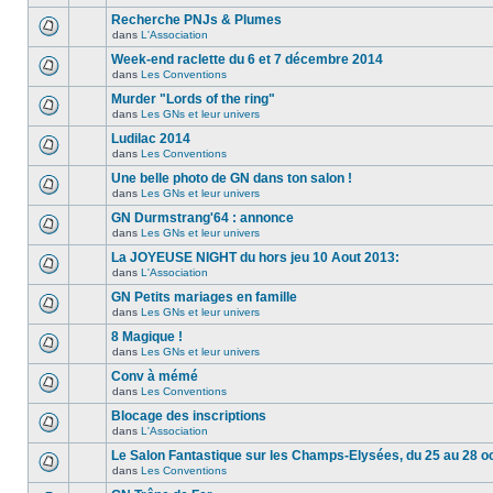
Recherche PNJs & Plumes
dans
L'Association
Week-end raclette du 6 et 7 décembre 2014
dans
Les Conventions
Murder "Lords of the ring"
dans
Les GNs et leur univers
Ludilac 2014
dans
Les Conventions
Une belle photo de GN dans ton salon !
dans
Les GNs et leur univers
GN Durmstrang'64 : annonce
dans
Les GNs et leur univers
La JOYEUSE NIGHT du hors jeu 10 Aout 2013:
dans
L'Association
GN Petits mariages en famille
dans
Les GNs et leur univers
8 Magique !
dans
Les GNs et leur univers
Conv à mémé
dans
Les Conventions
Blocage des inscriptions
dans
L'Association
Le Salon Fantastique sur les Champs-Elysées, du 25 au 28 o
dans
Les Conventions