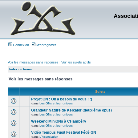
Associat
Connexion
M’enregistrer
Voir les messages sans réponses
|
Voir les sujets actifs
Index du forum
Voir les messages sans réponses
Sujets
Projet GN : On a besoin de vous ! :)
dans
Les GNs et leur univers
Grandeur Nature de Kelkalor (deuxième opus)
dans
Les GNs et leur univers
Weekend MiniGNs à CHambéry
dans
Les GNs et leur univers
Vidéo Tempus Fugit Festival Fédé GN
dans
L'Association