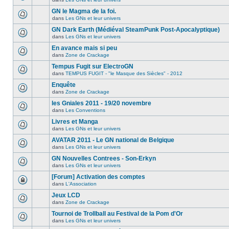
GN le Magma de la foi.
dans
Les GNs et leur univers
GN Dark Earth (Médiéval SteamPunk Post-Apocalyptique)
dans
Les GNs et leur univers
En avance mais si peu
dans
Zone de Crackage
Tempus Fugit sur ElectroGN
dans
TEMPUS FUGIT - "le Masque des Siècles" - 2012
Enquête
dans
Zone de Crackage
les Gniales 2011 - 19/20 novembre
dans
Les Conventions
Livres et Manga
dans
Les GNs et leur univers
AVATAR 2011 - Le GN national de Belgique
dans
Les GNs et leur univers
GN Nouvelles Contrees - Son-Erkyn
dans
Les GNs et leur univers
[Forum] Activation des comptes
dans
L'Association
Jeux LCD
dans
Zone de Crackage
Tournoi de Trollball au Festival de la Pom d'Or
dans
Les GNs et leur univers