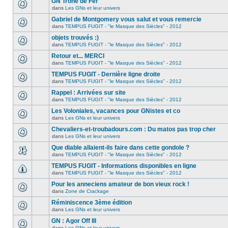
GN Trône de Fer
dans
Les GNs et leur univers
Gabriel de Montgomery vous salut et vous remercie
dans
TEMPUS FUGIT - "le Masque des Siècles" - 2012
objets trouvés :)
dans
TEMPUS FUGIT - "le Masque des Siècles" - 2012
Retour et... MERCI
dans
TEMPUS FUGIT - "le Masque des Siècles" - 2012
TEMPUS FUGIT - Dernière ligne droite
dans
TEMPUS FUGIT - "le Masque des Siècles" - 2012
Rappel : Arrivées sur site
dans
TEMPUS FUGIT - "le Masque des Siècles" - 2012
Les Voloniales, vacances pour GNistes et co
dans
Les GNs et leur univers
Chevaliers-et-troubadours.com : Du matos pas trop cher
dans
Les GNs et leur univers
Que diable allaient-ils faire dans cette gondole ?
dans
TEMPUS FUGIT - "le Masque des Siècles" - 2012
TEMPUS FUGIT - Informations disponibles en ligne
dans
TEMPUS FUGIT - "le Masque des Siècles" - 2012
Pour les anneciens amateur de bon vieux rock !
dans
Zone de Crackage
Réminiscence 3ème édition
dans
Les GNs et leur univers
GN : Agor Off III
dans
Les GNs et leur univers