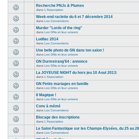
Recherche PNJs & Plumes
dans
L'Association
Week-end raclette du 6 et 7 décembre 2014
dans
Les Conventions
Murder "Lords of the ring"
dans
Les GNs et leur univers
Ludilac 2014
dans
Les Conventions
Une belle photo de GN dans ton salon !
dans
Les GNs et leur univers
GN Durmstrang'64 : annonce
dans
Les GNs et leur univers
La JOYEUSE NIGHT du hors jeu 10 Aout 2013:
dans
L'Association
GN Petits mariages en famille
dans
Les GNs et leur univers
8 Magique !
dans
Les GNs et leur univers
Conv à mémé
dans
Les Conventions
Blocage des inscriptions
dans
L'Association
Le Salon Fantastique sur les Champs-Elysées, du 25 au 28
dans
Les Conventions