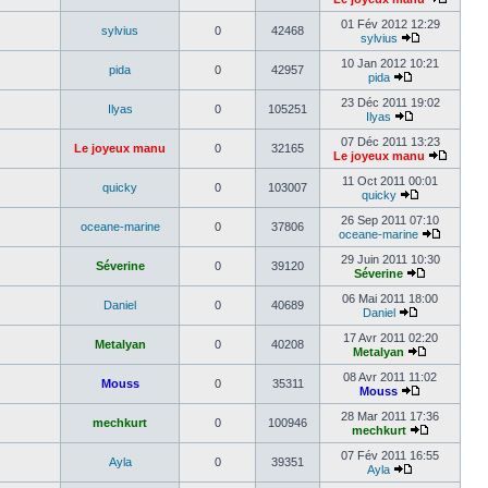
01 Fév 2012 12:29
sylvius
0
42468
sylvius
10 Jan 2012 10:21
pida
0
42957
pida
23 Déc 2011 19:02
Ilyas
0
105251
Ilyas
07 Déc 2011 13:23
Le joyeux manu
0
32165
Le joyeux manu
11 Oct 2011 00:01
quicky
0
103007
quicky
26 Sep 2011 07:10
oceane-marine
0
37806
oceane-marine
29 Juin 2011 10:30
Séverine
0
39120
Séverine
06 Mai 2011 18:00
Daniel
0
40689
Daniel
17 Avr 2011 02:20
Metalyan
0
40208
Metalyan
08 Avr 2011 11:02
Mouss
0
35311
Mouss
28 Mar 2011 17:36
mechkurt
0
100946
mechkurt
07 Fév 2011 16:55
Ayla
0
39351
Ayla