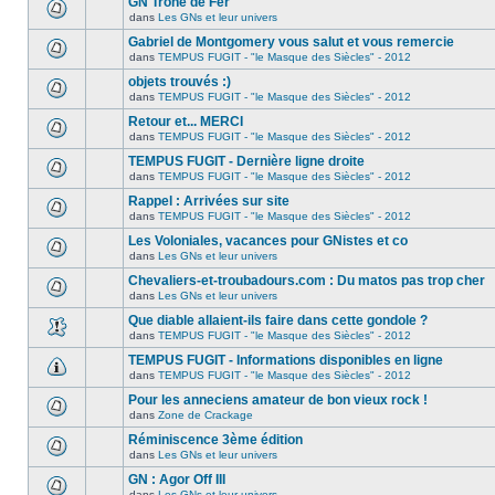
GN Trône de Fer
dans
Les GNs et leur univers
Gabriel de Montgomery vous salut et vous remercie
dans
TEMPUS FUGIT - "le Masque des Siècles" - 2012
objets trouvés :)
dans
TEMPUS FUGIT - "le Masque des Siècles" - 2012
Retour et... MERCI
dans
TEMPUS FUGIT - "le Masque des Siècles" - 2012
TEMPUS FUGIT - Dernière ligne droite
dans
TEMPUS FUGIT - "le Masque des Siècles" - 2012
Rappel : Arrivées sur site
dans
TEMPUS FUGIT - "le Masque des Siècles" - 2012
Les Voloniales, vacances pour GNistes et co
dans
Les GNs et leur univers
Chevaliers-et-troubadours.com : Du matos pas trop cher
dans
Les GNs et leur univers
Que diable allaient-ils faire dans cette gondole ?
dans
TEMPUS FUGIT - "le Masque des Siècles" - 2012
TEMPUS FUGIT - Informations disponibles en ligne
dans
TEMPUS FUGIT - "le Masque des Siècles" - 2012
Pour les anneciens amateur de bon vieux rock !
dans
Zone de Crackage
Réminiscence 3ème édition
dans
Les GNs et leur univers
GN : Agor Off III
dans
Les GNs et leur univers