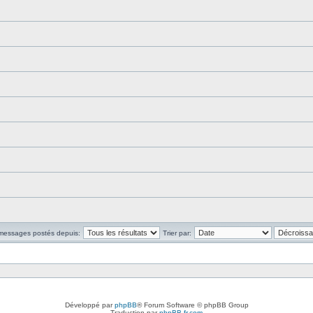
 messages postés depuis:
Trier par:
Développé par
phpBB
® Forum Software © phpBB Group
Traduction par
phpBB-fr.com