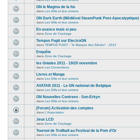
GN le Magma de la foi.
dans
Les GNs et leur univers
GN Dark Earth (Médiéval SteamPunk Post-Apocalyptique)
dans
Les GNs et leur univers
En avance mais si peu
dans
Zone de Crackage
Tempus Fugit sur ElectroGN
dans
TEMPUS FUGIT - "le Masque des Siècles" - 2012
Enquête
dans
Zone de Crackage
les Gniales 2011 - 19/20 novembre
dans
Les Conventions
Livres et Manga
dans
Les GNs et leur univers
AVATAR 2011 - Le GN national de Belgique
dans
Les GNs et leur univers
GN Nouvelles Contrees - Son-Erkyn
dans
Les GNs et leur univers
[Forum] Activation des comptes
dans
L'Association
Jeux LCD
dans
Zone de Crackage
Tournoi de Trollball au Festival de la Pom d'Or
dans
Les GNs et leur univers