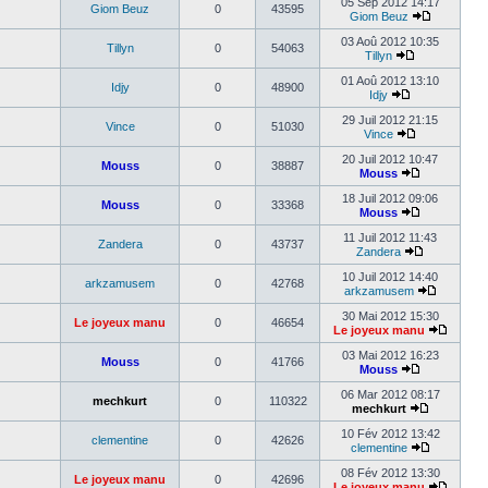
05 Sep 2012 14:17
Giom Beuz
0
43595
Giom Beuz
03 Aoû 2012 10:35
Tillyn
0
54063
Tillyn
01 Aoû 2012 13:10
Idjy
0
48900
Idjy
29 Juil 2012 21:15
Vince
0
51030
Vince
20 Juil 2012 10:47
Mouss
0
38887
Mouss
18 Juil 2012 09:06
Mouss
0
33368
Mouss
11 Juil 2012 11:43
Zandera
0
43737
Zandera
10 Juil 2012 14:40
arkzamusem
0
42768
arkzamusem
30 Mai 2012 15:30
Le joyeux manu
0
46654
Le joyeux manu
03 Mai 2012 16:23
Mouss
0
41766
Mouss
06 Mar 2012 08:17
mechkurt
0
110322
mechkurt
10 Fév 2012 13:42
clementine
0
42626
clementine
08 Fév 2012 13:30
Le joyeux manu
0
42696
Le joyeux manu