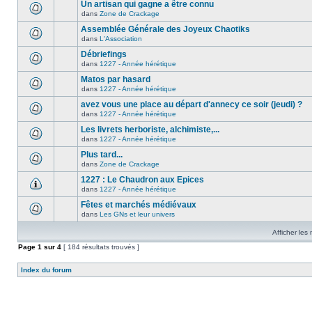
Un artisan qui gagne a être connu
dans
Zone de Crackage
Assemblée Générale des Joyeux Chaotiks
dans
L'Association
Débriefings
dans
1227 - Année hérétique
Matos par hasard
dans
1227 - Année hérétique
avez vous une place au départ d'annecy ce soir (jeudi) ?
dans
1227 - Année hérétique
Les livrets herboriste, alchimiste,...
dans
1227 - Année hérétique
Plus tard...
dans
Zone de Crackage
1227 : Le Chaudron aux Epices
dans
1227 - Année hérétique
Fêtes et marchés médiévaux
dans
Les GNs et leur univers
Afficher les
Page
1
sur
4
[ 184 résultats trouvés ]
Index du forum