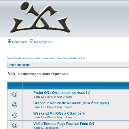
Connexion
M’enregistrer
Voir les messages sans réponses
|
Voir les sujets actifs
Index du forum
Voir les messages sans réponses
Projet GN : On a besoin de vous ! :)
dans
Les GNs et leur univers
Grandeur Nature de Kelkalor (deuxième opus)
dans
Les GNs et leur univers
Weekend MiniGNs à CHambéry
dans
Les GNs et leur univers
Vidéo Tempus Fugit Festival Fédé GN
dans
L'Association