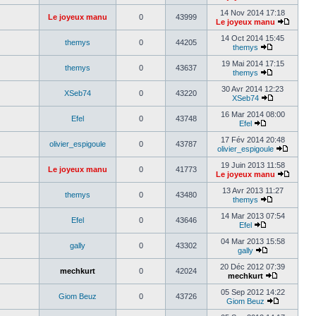
14 Nov 2014 17:18
Le joyeux manu
0
43999
Le joyeux manu
14 Oct 2014 15:45
themys
0
44205
themys
19 Mai 2014 17:15
themys
0
43637
themys
30 Avr 2014 12:23
XSeb74
0
43220
XSeb74
16 Mar 2014 08:00
Efel
0
43748
Efel
17 Fév 2014 20:48
olivier_espigoule
0
43787
olivier_espigoule
19 Juin 2013 11:58
Le joyeux manu
0
41773
Le joyeux manu
13 Avr 2013 11:27
themys
0
43480
themys
14 Mar 2013 07:54
Efel
0
43646
Efel
04 Mar 2013 15:58
gally
0
43302
gally
20 Déc 2012 07:39
mechkurt
0
42024
mechkurt
05 Sep 2012 14:22
Giom Beuz
0
43726
Giom Beuz