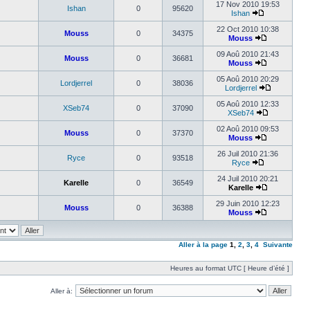
17 Nov 2010 19:53
Ishan
0
95620
Ishan
22 Oct 2010 10:38
Mouss
0
34375
Mouss
09 Aoû 2010 21:43
Mouss
0
36681
Mouss
05 Aoû 2010 20:29
Lordjerrel
0
38036
Lordjerrel
05 Aoû 2010 12:33
XSeb74
0
37090
XSeb74
02 Aoû 2010 09:53
Mouss
0
37370
Mouss
26 Juil 2010 21:36
Ryce
0
93518
Ryce
24 Juil 2010 20:21
Karelle
0
36549
Karelle
29 Juin 2010 12:23
Mouss
0
36388
Mouss
Aller à la page
1
,
2
,
3
,
4
Suivante
Heures au format UTC [ Heure d’été ]
Aller à: