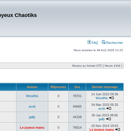
oyeux Chaotiks
FAQ
Rechercher
Nous sommes le 08 Aoû 2026 12:22
Heures au format UTC [ Heure d’été ]
Auteur
Réponses
Vus
Dernier message
14 Juin 2015 09:36
Woodhis
0
78701
Woodhis
04 Mar 2015 05:25
avok
0
44665
avok
30 Jan 2015 08:56
gally
0
44158
gally
15 Nov 2014 19:02
Le joyeux manu
0
76014
Le joyeux manu