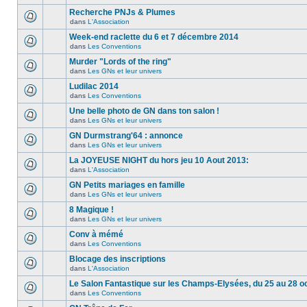
Recherche PNJs & Plumes
dans
L'Association
Week-end raclette du 6 et 7 décembre 2014
dans
Les Conventions
Murder "Lords of the ring"
dans
Les GNs et leur univers
Ludilac 2014
dans
Les Conventions
Une belle photo de GN dans ton salon !
dans
Les GNs et leur univers
GN Durmstrang'64 : annonce
dans
Les GNs et leur univers
La JOYEUSE NIGHT du hors jeu 10 Aout 2013:
dans
L'Association
GN Petits mariages en famille
dans
Les GNs et leur univers
8 Magique !
dans
Les GNs et leur univers
Conv à mémé
dans
Les Conventions
Blocage des inscriptions
dans
L'Association
Le Salon Fantastique sur les Champs-Elysées, du 25 au 28 o
dans
Les Conventions