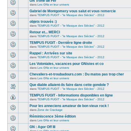
GN Trône de Fer
dans
Les GNs et leur univers
Gabriel de Montgomery vous salut et vous remercie
dans
TEMPUS FUGIT - "le Masque des Siècles" - 2012
objets trouvés :)
dans
TEMPUS FUGIT - "le Masque des Siècles" - 2012
Retour et... MERCI
dans
TEMPUS FUGIT - "le Masque des Siècles" - 2012
TEMPUS FUGIT - Dernière ligne droite
dans
TEMPUS FUGIT - "le Masque des Siècles" - 2012
Rappel : Arrivées sur site
dans
TEMPUS FUGIT - "le Masque des Siècles" - 2012
Les Voloniales, vacances pour GNistes et co
dans
Les GNs et leur univers
Chevaliers-et-troubadours.com : Du matos pas trop cher
dans
Les GNs et leur univers
Que diable allaient-ils faire dans cette gondole ?
dans
TEMPUS FUGIT - "le Masque des Siècles" - 2012
TEMPUS FUGIT - Informations disponibles en ligne
dans
TEMPUS FUGIT - "le Masque des Siècles" - 2012
Pour les anneciens amateur de bon vieux rock !
dans
Zone de Crackage
Réminiscence 3ème édition
dans
Les GNs et leur univers
GN : Agor Off III
dans
Les GNs et leur univers