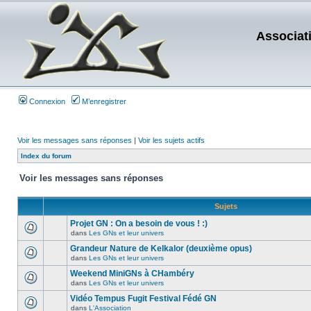
Associat
Connexion
M’enregistrer
Voir les messages sans réponses
|
Voir les sujets actifs
Index du forum
Voir les messages sans réponses
Sujets
Projet GN : On a besoin de vous ! :)
dans
Les GNs et leur univers
Grandeur Nature de Kelkalor (deuxième opus)
dans
Les GNs et leur univers
Weekend MiniGNs à CHambéry
dans
Les GNs et leur univers
Vidéo Tempus Fugit Festival Fédé GN
dans
L'Association