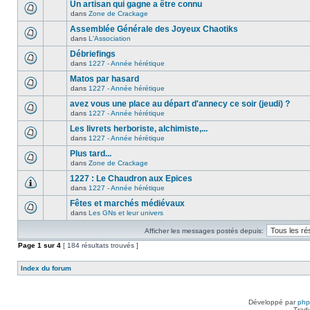
Un artisan qui gagne a être connu
dans
Zone de Crackage
Assemblée Générale des Joyeux Chaotiks
dans
L'Association
Débriefings
dans
1227 - Année hérétique
Matos par hasard
dans
1227 - Année hérétique
avez vous une place au départ d'annecy ce soir (jeudi) ?
dans
1227 - Année hérétique
Les livrets herboriste, alchimiste,...
dans
1227 - Année hérétique
Plus tard...
dans
Zone de Crackage
1227 : Le Chaudron aux Epices
dans
1227 - Année hérétique
Fêtes et marchés médiévaux
dans
Les GNs et leur univers
Afficher les messages postés depuis:
Page
1
sur
4
[ 184 résultats trouvés ]
Index du forum
Développé par
ph
Trad