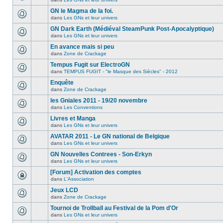
GN le Magma de la foi.
dans
Les GNs et leur univers
GN Dark Earth (Médiéval SteamPunk Post-Apocalyptique)
dans
Les GNs et leur univers
En avance mais si peu
dans
Zone de Crackage
Tempus Fugit sur ElectroGN
dans
TEMPUS FUGIT - "le Masque des Siècles" - 2012
Enquête
dans
Zone de Crackage
les Gniales 2011 - 19/20 novembre
dans
Les Conventions
Livres et Manga
dans
Les GNs et leur univers
AVATAR 2011 - Le GN national de Belgique
dans
Les GNs et leur univers
GN Nouvelles Contrees - Son-Erkyn
dans
Les GNs et leur univers
[Forum] Activation des comptes
dans
L'Association
Jeux LCD
dans
Zone de Crackage
Tournoi de Trollball au Festival de la Pom d'Or
dans
Les GNs et leur univers