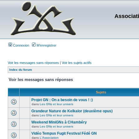
Associat
Connexion
M’enregistrer
Voir les messages sans réponses
|
Voir les sujets actifs
Index du forum
Voir les messages sans réponses
Sujets
Projet GN : On a besoin de vous ! :)
dans
Les GNs et leur univers
Grandeur Nature de Kelkalor (deuxième opus)
dans
Les GNs et leur univers
Weekend MiniGNs à CHambéry
dans
Les GNs et leur univers
Vidéo Tempus Fugit Festival Fédé GN
dans
L'Association