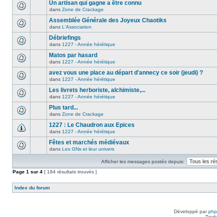
Un artisan qui gagne a être connu
dans
Zone de Crackage
Assemblée Générale des Joyeux Chaotiks
dans
L'Association
Débriefings
dans
1227 - Année hérétique
Matos par hasard
dans
1227 - Année hérétique
avez vous une place au départ d'annecy ce soir (jeudi) ?
dans
1227 - Année hérétique
Les livrets herboriste, alchimiste,...
dans
1227 - Année hérétique
Plus tard...
dans
Zone de Crackage
1227 : Le Chaudron aux Epices
dans
1227 - Année hérétique
Fêtes et marchés médiévaux
dans
Les GNs et leur univers
Afficher les messages postés depuis:
Page
1
sur
4
[ 184 résultats trouvés ]
Index du forum
Développé par
ph
Trad