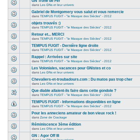
GN Trône de Fer
dans
Les GNs et leur univers
Gabriel de Montgomery vous salut et vous remercie
dans
TEMPUS FUGIT - "le Masque des Siècles" - 2012
objets trouvés :)
dans
TEMPUS FUGIT - "le Masque des Siècles" - 2012
Retour et... MERCI
dans
TEMPUS FUGIT - "le Masque des Siècles" - 2012
TEMPUS FUGIT - Dernière ligne droite
dans
TEMPUS FUGIT - "le Masque des Siècles" - 2012
Rappel : Arrivées sur site
dans
TEMPUS FUGIT - "le Masque des Siècles" - 2012
Les Voloniales, vacances pour GNistes et co
dans
Les GNs et leur univers
Chevaliers-et-troubadours.com : Du matos pas trop cher
dans
Les GNs et leur univers
Que diable allaient-ils faire dans cette gondole ?
dans
TEMPUS FUGIT - "le Masque des Siècles" - 2012
TEMPUS FUGIT - Informations disponibles en ligne
dans
TEMPUS FUGIT - "le Masque des Siècles" - 2012
Pour les anneciens amateur de bon vieux rock !
dans
Zone de Crackage
Réminiscence 3ème édition
dans
Les GNs et leur univers
GN : Agor Off III
dans
Les GNs et leur univers