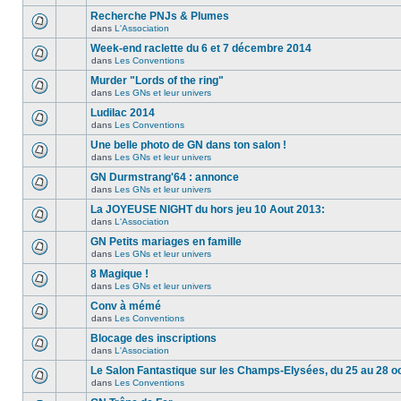
Recherche PNJs & Plumes
dans
L'Association
Week-end raclette du 6 et 7 décembre 2014
dans
Les Conventions
Murder "Lords of the ring"
dans
Les GNs et leur univers
Ludilac 2014
dans
Les Conventions
Une belle photo de GN dans ton salon !
dans
Les GNs et leur univers
GN Durmstrang'64 : annonce
dans
Les GNs et leur univers
La JOYEUSE NIGHT du hors jeu 10 Aout 2013:
dans
L'Association
GN Petits mariages en famille
dans
Les GNs et leur univers
8 Magique !
dans
Les GNs et leur univers
Conv à mémé
dans
Les Conventions
Blocage des inscriptions
dans
L'Association
Le Salon Fantastique sur les Champs-Elysées, du 25 au 28 o
dans
Les Conventions