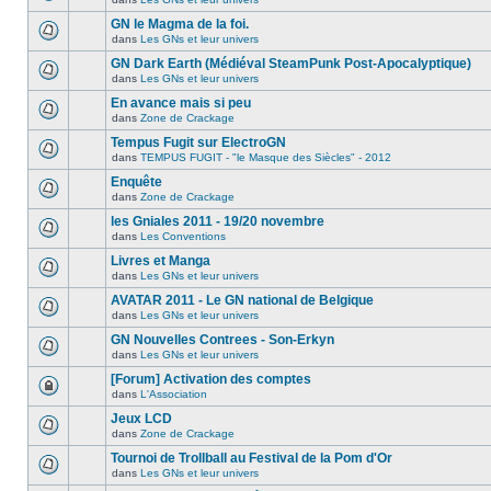
GN le Magma de la foi.
dans
Les GNs et leur univers
GN Dark Earth (Médiéval SteamPunk Post-Apocalyptique)
dans
Les GNs et leur univers
En avance mais si peu
dans
Zone de Crackage
Tempus Fugit sur ElectroGN
dans
TEMPUS FUGIT - "le Masque des Siècles" - 2012
Enquête
dans
Zone de Crackage
les Gniales 2011 - 19/20 novembre
dans
Les Conventions
Livres et Manga
dans
Les GNs et leur univers
AVATAR 2011 - Le GN national de Belgique
dans
Les GNs et leur univers
GN Nouvelles Contrees - Son-Erkyn
dans
Les GNs et leur univers
[Forum] Activation des comptes
dans
L'Association
Jeux LCD
dans
Zone de Crackage
Tournoi de Trollball au Festival de la Pom d'Or
dans
Les GNs et leur univers