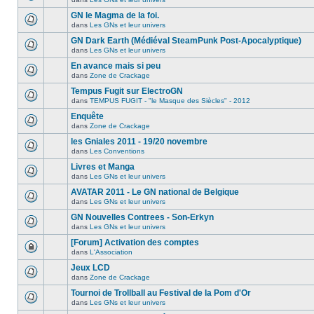
GN le Magma de la foi.
dans
Les GNs et leur univers
GN Dark Earth (Médiéval SteamPunk Post-Apocalyptique)
dans
Les GNs et leur univers
En avance mais si peu
dans
Zone de Crackage
Tempus Fugit sur ElectroGN
dans
TEMPUS FUGIT - "le Masque des Siècles" - 2012
Enquête
dans
Zone de Crackage
les Gniales 2011 - 19/20 novembre
dans
Les Conventions
Livres et Manga
dans
Les GNs et leur univers
AVATAR 2011 - Le GN national de Belgique
dans
Les GNs et leur univers
GN Nouvelles Contrees - Son-Erkyn
dans
Les GNs et leur univers
[Forum] Activation des comptes
dans
L'Association
Jeux LCD
dans
Zone de Crackage
Tournoi de Trollball au Festival de la Pom d'Or
dans
Les GNs et leur univers