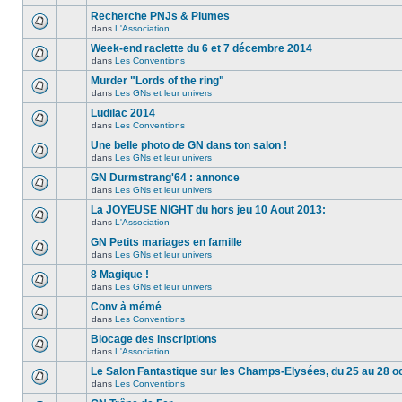
Recherche PNJs & Plumes
dans
L'Association
Week-end raclette du 6 et 7 décembre 2014
dans
Les Conventions
Murder "Lords of the ring"
dans
Les GNs et leur univers
Ludilac 2014
dans
Les Conventions
Une belle photo de GN dans ton salon !
dans
Les GNs et leur univers
GN Durmstrang'64 : annonce
dans
Les GNs et leur univers
La JOYEUSE NIGHT du hors jeu 10 Aout 2013:
dans
L'Association
GN Petits mariages en famille
dans
Les GNs et leur univers
8 Magique !
dans
Les GNs et leur univers
Conv à mémé
dans
Les Conventions
Blocage des inscriptions
dans
L'Association
Le Salon Fantastique sur les Champs-Elysées, du 25 au 28 o
dans
Les Conventions