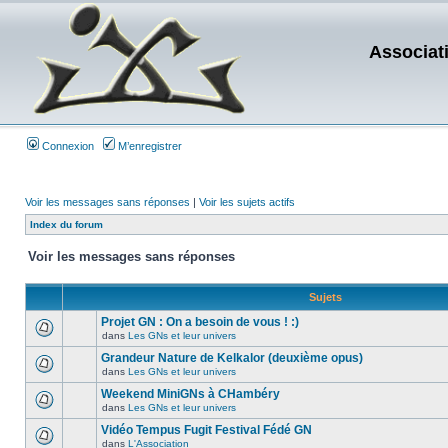
Associat
Connexion
M’enregistrer
Voir les messages sans réponses
|
Voir les sujets actifs
Index du forum
Voir les messages sans réponses
Sujets
Projet GN : On a besoin de vous ! :)
dans
Les GNs et leur univers
Grandeur Nature de Kelkalor (deuxième opus)
dans
Les GNs et leur univers
Weekend MiniGNs à CHambéry
dans
Les GNs et leur univers
Vidéo Tempus Fugit Festival Fédé GN
dans
L'Association