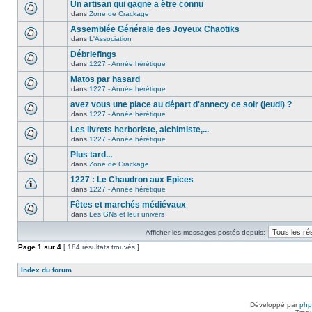
Un artisan qui gagne a être connu
dans
Zone de Crackage
Assemblée Générale des Joyeux Chaotiks
dans
L'Association
Débriefings
dans
1227 - Année hérétique
Matos par hasard
dans
1227 - Année hérétique
avez vous une place au départ d'annecy ce soir (jeudi) ?
dans
1227 - Année hérétique
Les livrets herboriste, alchimiste,...
dans
1227 - Année hérétique
Plus tard...
dans
Zone de Crackage
1227 : Le Chaudron aux Epices
dans
1227 - Année hérétique
Fêtes et marchés médiévaux
dans
Les GNs et leur univers
Afficher les messages postés depuis:
Page
1
sur
4
[ 184 résultats trouvés ]
Index du forum
Développé par
ph