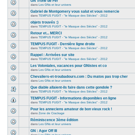
GN Trône de Fer
dans
Les GNs et leur univers
Gabriel de Montgomery vous salut et vous remercie
dans
TEMPUS FUGIT - "le Masque des Siècles" - 2012
objets trouvés :)
dans
TEMPUS FUGIT - "le Masque des Siècles" - 2012
Retour et... MERCI
dans
TEMPUS FUGIT - "le Masque des Siècles" - 2012
TEMPUS FUGIT - Dernière ligne droite
dans
TEMPUS FUGIT - "le Masque des Siècles" - 2012
Rappel : Arrivées sur site
dans
TEMPUS FUGIT - "le Masque des Siècles" - 2012
Les Voloniales, vacances pour GNistes et co
dans
Les GNs et leur univers
Chevaliers-et-troubadours.com : Du matos pas trop cher
dans
Les GNs et leur univers
Que diable allaient-ils faire dans cette gondole ?
dans
TEMPUS FUGIT - "le Masque des Siècles" - 2012
TEMPUS FUGIT - Informations disponibles en ligne
dans
TEMPUS FUGIT - "le Masque des Siècles" - 2012
Pour les anneciens amateur de bon vieux rock !
dans
Zone de Crackage
Réminiscence 3ème édition
dans
Les GNs et leur univers
GN : Agor Off III
dans
Les GNs et leur univers