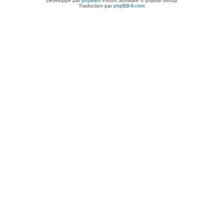
Développé par
phpBB
® Forum Software © phpBB Group
Traduction par
phpBB-fr.com