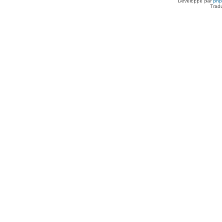
Développé par
ph
Trad