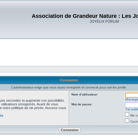
Association de Grandeur Nature : Les J
JOYEUX FORUM
Connexion
L’administrateur exige que vous soyez enregistré et connecté pour voir les profils.
Nom d’utilisateur:
M’enregis
ues secondes et augmente vos possibilités.
utilisateurs enregistrés. Avant de vous
Mot de passe:
de notre politique de vie privée. Assurez-vous
J’ai oub
vée
Me co
Cache