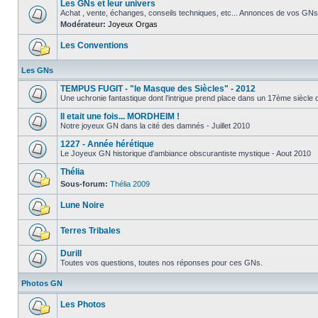
Les GNs et leur univers
Achat , vente, échanges, conseils techniques, etc... Annonces de vos GNs
Modérateur:
Joyeux Orgas
Les Conventions
Les GNs
TEMPUS FUGIT - "le Masque des Siècles" - 2012
Une uchronie fantastique dont l’intrigue prend place dans un 17ème siècle qui
Il etait une fois... MORDHEIM !
Notre joyeux GN dans la cité des damnés - Juillet 2010
1227 - Année hérétique
Le Joyeux GN historique d'ambiance obscurantiste mystique - Aout 2010
Thélia
Sous-forum:
Thélia 2009
Lune Noire
Terres Tribales
Durill
Toutes vos questions, toutes nos réponses pour ces GNs.
Photos GN
Les Photos