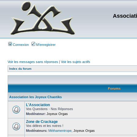
Associat
Connexion
M’enregistrer
Voir les messages sans réponses
|
Voir les sujets actifs
Index du forum
Forums
Association les Joyeux Chaotiks
L'Association
Vos Questions - Nos Réponses
Modérateur:
Joyeux Orgas
Zone de Crackage
Vos délires et les notres !
Modérateurs:
Méthamentrope
,
Joyeux Orgas