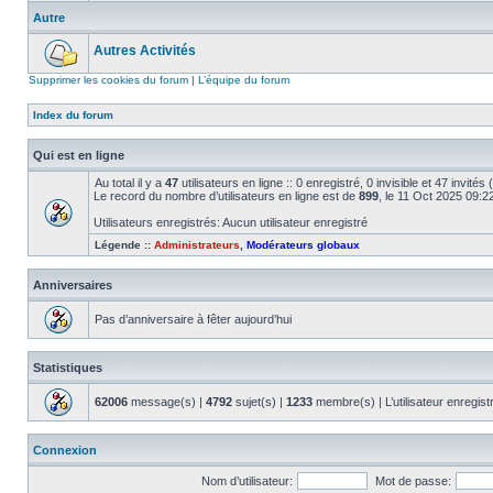
Autre
Autres Activités
Supprimer les cookies du forum
|
L’équipe du forum
Index du forum
Qui est en ligne
Au total il y a
47
utilisateurs en ligne :: 0 enregistré, 0 invisible et 47 invité
Le record du nombre d’utilisateurs en ligne est de
899
, le 11 Oct 2025 09:2
Utilisateurs enregistrés: Aucun utilisateur enregistré
Légende ::
Administrateurs
,
Modérateurs globaux
Anniversaires
Pas d’anniversaire à fêter aujourd’hui
Statistiques
62006
message(s) |
4792
sujet(s) |
1233
membre(s) | L’utilisateur enregist
Connexion
Nom d’utilisateur:
Mot de passe: