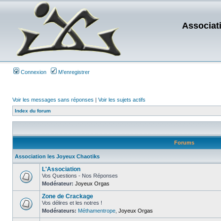
Associat
Connexion
M’enregistrer
Voir les messages sans réponses
|
Voir les sujets actifs
Index du forum
Forums
Association les Joyeux Chaotiks
L'Association
Vos Questions - Nos Réponses
Modérateur:
Joyeux Orgas
Zone de Crackage
Vos délires et les notres !
Modérateurs:
Méthamentrope
,
Joyeux Orgas