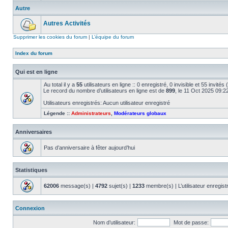
Autre
Autres Activités
Supprimer les cookies du forum
|
L’équipe du forum
Index du forum
Qui est en ligne
Au total il y a
55
utilisateurs en ligne :: 0 enregistré, 0 invisible et 55 invité
Le record du nombre d’utilisateurs en ligne est de
899
, le 11 Oct 2025 09:2
Utilisateurs enregistrés: Aucun utilisateur enregistré
Légende ::
Administrateurs
,
Modérateurs globaux
Anniversaires
Pas d’anniversaire à fêter aujourd’hui
Statistiques
62006
message(s) |
4792
sujet(s) |
1233
membre(s) | L’utilisateur enregist
Connexion
Nom d’utilisateur:
Mot de passe: