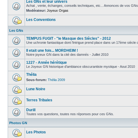
Les GNs et leur univers
Achat , vente, échanges, conseils techniques, etc... Annonces de vos GNs
Modérateur:
Joyeux Orgas
Les Conventions
Les GNs
TEMPUS FUGIT - "le Masque des Siècles" - 2012
Une uchronie fantastique dont l’intrigue prend place dans un 17ème siècle qui
Il etait une fois... MORDHEIM !
Notre joyeux GN dans la cité des damnés - Juillet 2010
1227 - Année hérétique
Le Joyeux GN historique d'ambiance obscurantiste mystique - Aout 2010
Thélia
Sous-forum:
Thélia 2009
Lune Noire
Terres Tribales
Durill
Toutes vos questions, toutes nos réponses pour ces GNs.
Photos GN
Les Photos