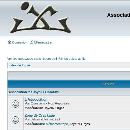
Associat
Connexion
M’enregistrer
Voir les messages sans réponses
|
Voir les sujets actifs
Index du forum
Forums
Association les Joyeux Chaotiks
L'Association
Vos Questions - Nos Réponses
Modérateur:
Joyeux Orgas
Zone de Crackage
Vos délires et les notres !
Modérateurs:
Méthamentrope
,
Joyeux Orgas