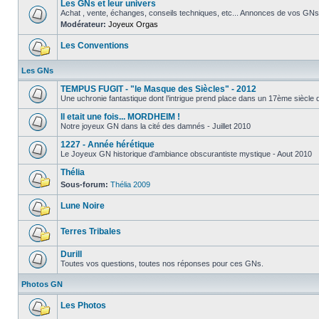
Les GNs et leur univers
Achat , vente, échanges, conseils techniques, etc... Annonces de vos GNs
Modérateur:
Joyeux Orgas
Les Conventions
Les GNs
TEMPUS FUGIT - "le Masque des Siècles" - 2012
Une uchronie fantastique dont l’intrigue prend place dans un 17ème siècle qui
Il etait une fois... MORDHEIM !
Notre joyeux GN dans la cité des damnés - Juillet 2010
1227 - Année hérétique
Le Joyeux GN historique d'ambiance obscurantiste mystique - Aout 2010
Thélia
Sous-forum:
Thélia 2009
Lune Noire
Terres Tribales
Durill
Toutes vos questions, toutes nos réponses pour ces GNs.
Photos GN
Les Photos