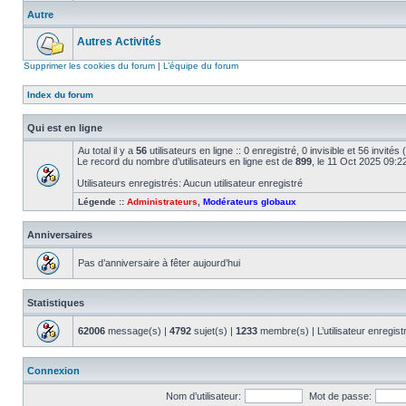
Autre
Autres Activités
Supprimer les cookies du forum
|
L’équipe du forum
Index du forum
Qui est en ligne
Au total il y a
56
utilisateurs en ligne :: 0 enregistré, 0 invisible et 56 invité
Le record du nombre d’utilisateurs en ligne est de
899
, le 11 Oct 2025 09:2
Utilisateurs enregistrés: Aucun utilisateur enregistré
Légende ::
Administrateurs
,
Modérateurs globaux
Anniversaires
Pas d’anniversaire à fêter aujourd’hui
Statistiques
62006
message(s) |
4792
sujet(s) |
1233
membre(s) | L’utilisateur enregist
Connexion
Nom d’utilisateur:
Mot de passe: