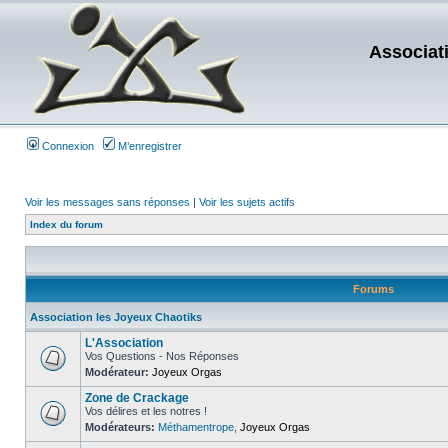
Associat
Connexion
M’enregistrer
Voir les messages sans réponses
|
Voir les sujets actifs
Index du forum
Forums
Association les Joyeux Chaotiks
L'Association
Vos Questions - Nos Réponses
Modérateur:
Joyeux Orgas
Zone de Crackage
Vos délires et les notres !
Modérateurs:
Méthamentrope
,
Joyeux Orgas