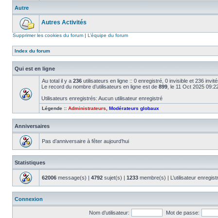
Autre
Autres Activités
Supprimer les cookies du forum
|
L’équipe du forum
Index du forum
Qui est en ligne
Au total il y a
236
utilisateurs en ligne :: 0 enregistré, 0 invisible et 236 inv
Le record du nombre d’utilisateurs en ligne est de
899
, le 11 Oct 2025 09:2
Utilisateurs enregistrés: Aucun utilisateur enregistré
Légende ::
Administrateurs
,
Modérateurs globaux
Anniversaires
Pas d’anniversaire à fêter aujourd’hui
Statistiques
62006
message(s) |
4792
sujet(s) |
1233
membre(s) | L’utilisateur enregist
Connexion
Nom d’utilisateur:
Mot de passe: