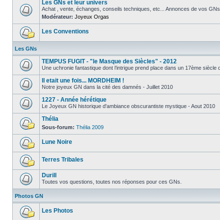
Les GNs et leur univers
Achat , vente, échanges, conseils techniques, etc... Annonces de vos GNs
Modérateur:
Joyeux Orgas
Les Conventions
Les GNs
TEMPUS FUGIT - "le Masque des Siècles" - 2012
Une uchronie fantastique dont l’intrigue prend place dans un 17ème siècle qui
Il etait une fois... MORDHEIM !
Notre joyeux GN dans la cité des damnés - Juillet 2010
1227 - Année hérétique
Le Joyeux GN historique d'ambiance obscurantiste mystique - Aout 2010
Thélia
Sous-forum:
Thélia 2009
Lune Noire
Terres Tribales
Durill
Toutes vos questions, toutes nos réponses pour ces GNs.
Photos GN
Les Photos