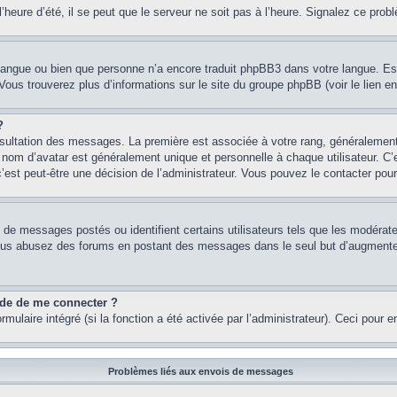
heure d’été, il se peut que le serveur ne soit pas à l’heure. Signalez ce probl
re langue ou bien que personne n’a encore traduit phpBB3 dans votre langue. Es
. Vous trouverez plus d’informations sur le site du groupe phpBB (voir le lien e
?
onsultation des messages. La première est associée à votre rang, généraleme
om d’avatar est généralement unique et personnelle à chaque utilisateur. C’es
 c’est peut-être une décision de l’administrateur. Vous pouvez le contacter pou
e de messages postés ou identifient certains utilisateurs tels que les modéra
 Si vous abusez des forums en postant des messages dans le seul but d’augment
nde de me connecter ?
rmulaire intégré (si la fonction a été activée par l’administrateur). Ceci pour 
Problèmes liés aux envois de messages