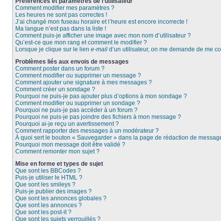
Préférences et paramètres de l’utilisateur
Comment modifier mes paramètres ?
Les heures ne sont pas correctes !
J’ai changé mon fuseau horaire et l’heure est encore incorrecte !
Ma langue n’est pas dans la liste !
Comment puis-je afficher une image avec mon nom d’utilisateur ?
Qu’est-ce que mon rang et comment le modifier ?
Lorsque je clique sur le lien
e-mail
d’un utilisateur, on me demande de me co
Problèmes liés aux envois de messages
Comment poster dans un forum ?
Comment modifier ou supprimer un message ?
Comment ajouter une signature à mes messages ?
Comment créer un sondage ?
Pourquoi ne puis-je pas ajouter plus d’options à mon sondage ?
Comment modifier ou supprimer un sondage ?
Pourquoi ne puis-je pas accéder à un forum ?
Pourquoi ne puis-je pas joindre des fichiers à mon message ?
Pourquoi ai-je reçu un avertissement ?
Comment rapporter des messages à un modérateur ?
À quoi sert le bouton « Sauvegarder » dans la page de rédaction de messag
Pourquoi mon message doit être validé ?
Comment remonter mon sujet ?
Mise en forme et types de sujet
Que sont les BBCodes ?
Puis-je utiliser le HTML ?
Que sont les smileys ?
Puis-je publier des images ?
Que sont les annonces globales ?
Que sont les annonces ?
Que sont les post-it ?
Que sont les sujets verrouillés ?