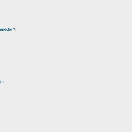
nnecter ?
e ?