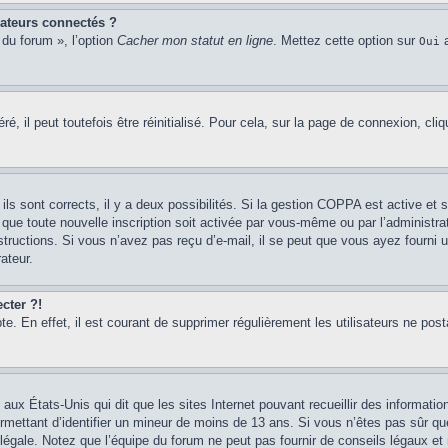
ateurs connectés ?
 du forum », l’option
Cacher mon statut en ligne
. Mettez cette option sur
a
Oui
 il peut toutefois être réinitialisé. Pour cela, sur la page de connexion, cli
 ils sont corrects, il y a deux possibilités. Si la gestion COPPA est active et 
 que toute nouvelle inscription soit activée par vous-même ou par l’administr
tructions. Si vous n’avez pas reçu d’e-mail, il se peut que vous ayez fourni une
ateur.
cter ?!
e. En effet, il est courant de supprimer régulièrement les utilisateurs ne post
 aux États-Unis qui dit que les sites Internet pouvant recueillir des informa
permettant d’identifier un mineur de moins de 13 ans. Si vous n’êtes pas sûr q
égale. Notez que l’équipe du forum ne peut pas fournir de conseils légaux et n